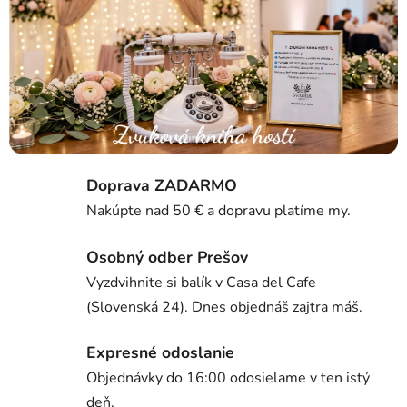
l
n
k
y
,
Doprava ZADARMO
d
Nakúpte nad 50 € a dopravu platíme my.
e
Osobný odber Prešov
k
Vyzdvihnite si balík v Casa del Cafe
o
(Slovenská 24). Dnes objednáš zajtra máš.
r
Expresné odoslanie
á
Objednávky do 16:00 odosielame v ten istý
c
deň.