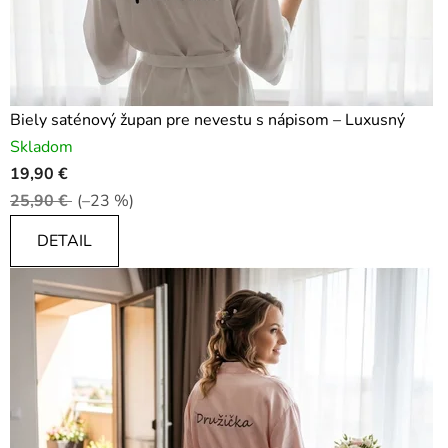
r
o
z
Biely saténový župan pre nevestu s nápisom – Luxusný
l
Skladom
ú
19,90 €
25,90 €
(–23 %)
č
k
DETAIL
u
s
o
s
l