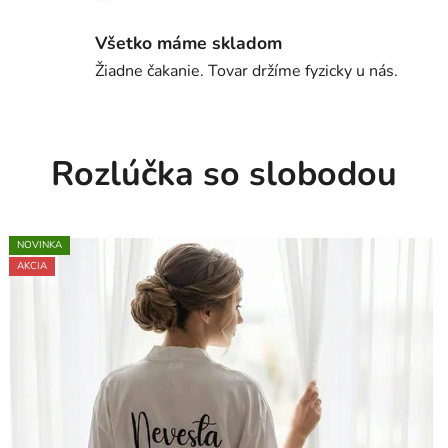
i
Všetko máme skladom
e
Žiadne čakanie. Tovar držíme fyzicky u nás.
a
v
Rozlúčka so slobodou
ý
z
d
TIP
NOVINKA
TIP
AKCIA
TIP
NOVINKA
TIP
AKCIA
NOVINKA
AKCIA
o
b
a
n
a