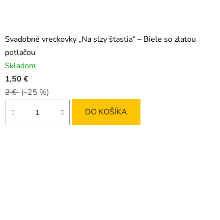
Svadobné vreckovky „Na slzy šťastia“ – Biele so zlatou
potlačou
Skladom
1,50 €
2 €
(–25 %)
DO KOŠÍKA