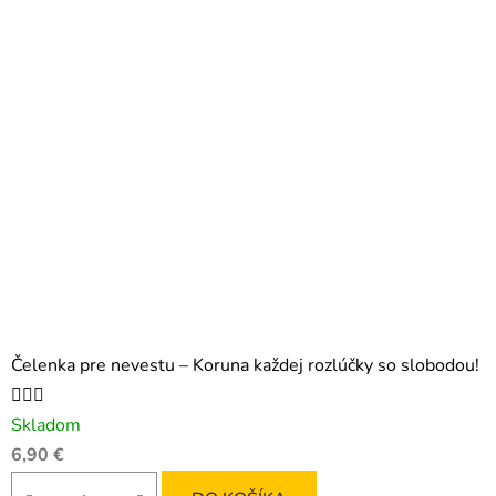
Čelenka pre nevestu – Koruna každej rozlúčky so slobodou!
👰‍♀️✨
Skladom
6,90 €