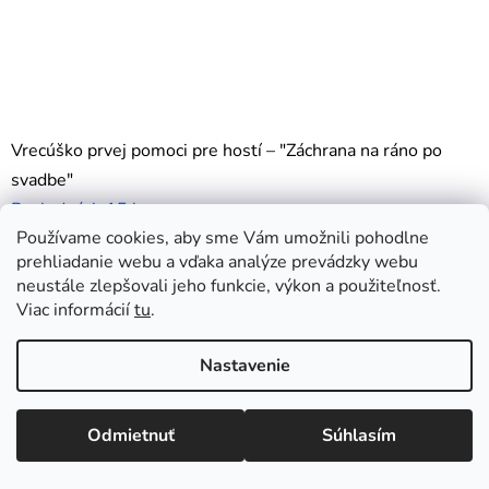
Vrecúško prvej pomoci pre hostí – "Záchrana na ráno po
svadbe"
Posledných 15 ks
Používame cookies, aby sme Vám umožnili pohodlne
1,90 €
prehliadanie webu a vďaka analýze prevádzky webu
DETAIL
neustále zlepšovali jeho funkcie, výkon a použiteľnosť.
Viac informácií
tu
.
Nastavenie
🆕 Novinka: Osobný odber v Prešove! Objednaj si online a vyzdvihni
si ju osobne už na druhý deň z Casa del Cafe! 📍 Osobný odber:
Slovenská 24, Prešov ⏱️ Dodacia doba: len 1 deň 🛍️ Dnes objednáš
Odmietnuť
Súhlasím
– zajtra máš!