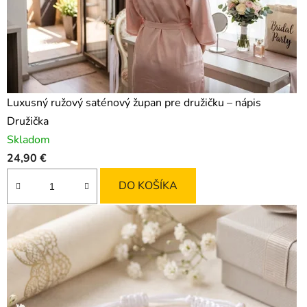
o
b
o
d
Luxusný ružový saténový župan pre družičku – nápis
o
Družička
u
Skladom
24,90 €
.
DO KOŠÍKA