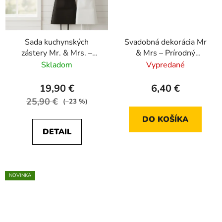
Sada kuchynských
Svadobná dekorácia Mr
zástery Mr. & Mrs. –
& Mrs – Prírodný
Štýlový darček pre
naturálny vzhľad
Skladom
Vypredané
novomanželov
19,90 €
6,40 €
25,90 €
(–23 %)
DO KOŠÍKA
DETAIL
NOVINKA