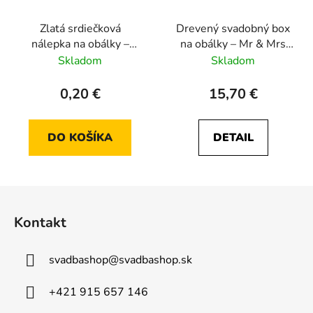
Zlatá srdiečková
Drevený svadobný box
nálepka na obálky –
na obálky – Mr & Mrs
Samolepiaca ozdoba (1
(Srdiečkový)
Skladom
Skladom
ks)
0,20 €
15,70 €
DO KOŠÍKA
DETAIL
Z
á
Kontakt
p
ä
svadbashop
@
svadbashop.sk
t
i
+421 915 657 146
e