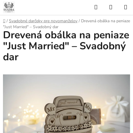
Prejsť
Hľadať
NÁKUP
na
KOŠÍK
obsah
Domov
/
Svadobné darčeky pre novomanželov
/
Drevená obálka na peniaze
"Just Married" – Svadobný dar
Drevená obálka na peniaze
"Just Married" – Svadobný
dar