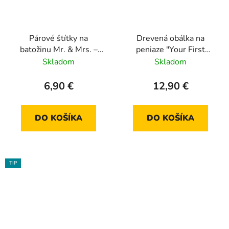
Párové štítky na
Drevená obálka na
batožinu Mr. & Mrs. –
peniaze "Your First
Štýlový set na svadobnú
Million" – Originálny
Skladom
Skladom
cestu
svadobný dar
6,90 €
12,90 €
DO KOŠÍKA
DO KOŠÍKA
TIP