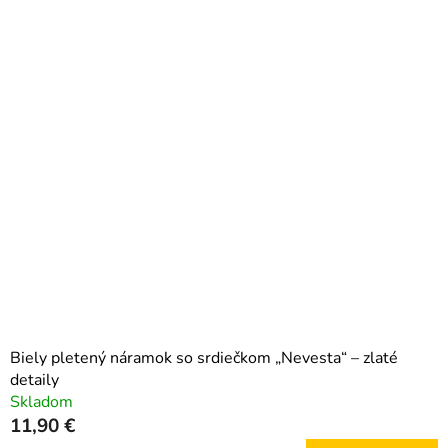
i
V
e
ý
p
p
r
i
o
s
d
p
u
r
k
o
t
d
o
u
v
k
t
o
Biely pletený náramok so srdiečkom „Nevesta“ – zlaté
v
detaily
Skladom
11,90 €