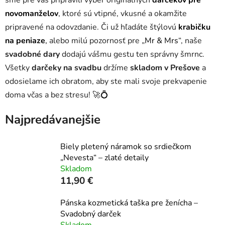
sme pre vás pripravili výber originálnych
darčekov pre
novomanželov
, ktoré sú vtipné, vkusné a okamžite
pripravené na odovzdanie. Či už hľadáte štýlovú
krabičku
na peniaze
,
alebo milú pozornosť pre „
Mr & Mrs
“, naše
svadobné dary
dodajú vášmu gestu ten správny šmrnc.
Všetky
darčeky na svadbu
držíme
skladom v Prešove
a
odosielame ich obratom, aby ste mali svoje prekvapenie
doma včas a bez stresu! 🚀💍
Najpredávanejšie
Biely pletený náramok so srdiečkom
„Nevesta“ – zlaté detaily
Skladom
11,90 €
Pánska kozmetická taška pre ženícha –
Svadobný darček