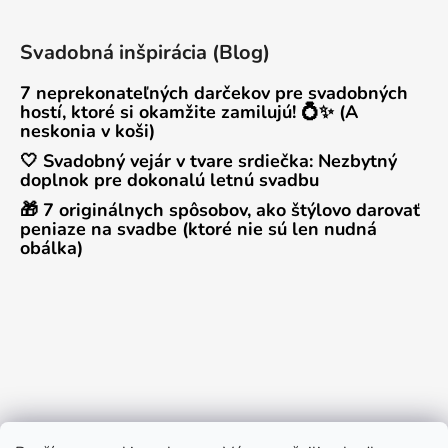
Svadobná inšpirácia (Blog)
7 neprekonateľných darčekov pre svadobných
hostí, ktoré si okamžite zamilujú! 💍✨ (A
neskonia v koši)
🤍 Svadobný vejár v tvare srdiečka: Nezbytný
doplnok pre dokonalú letnú svadbu
🎁 7 originálnych spôsobov, ako štýlovo darovať
peniaze na svadbe (ktoré nie sú len nudná
obálka)