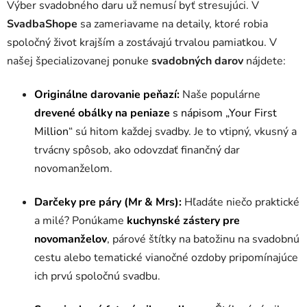
Výber svadobného daru už nemusí byť stresujúci. V
p
SvadbaShope
sa zameriavame na detaily, ktoré robia
r
spoločný život krajším a zostávajú trvalou pamiatkou. V
v
k
našej špecializovanej ponuke
svadobných darov
nájdete:
y
v
Originálne darovanie peňazí:
Naše populárne
ý
drevené obálky na peniaze
s nápisom „Your First
p
Million
“ sú hitom každej svadby. Je to vtipný, vkusný a
i
s
trvácny spôsob, ako odovzdať finančný dar
u
novomanželom.
Darčeky pre páry (Mr & Mrs):
Hľadáte niečo praktické
a milé? Ponúkame
kuchynské zástery pre
novomanželov
, párové štítky na batožinu na svadobnú
cestu alebo tematické vianočné ozdoby pripomínajúce
ich prvú spoločnú svadbu.