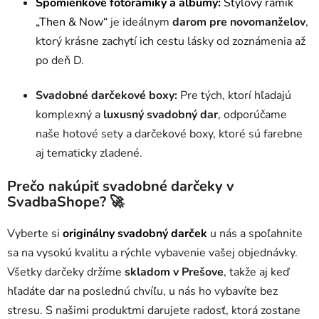
Spomienkové fotorámiky a albumy:
Štýlový rámik
„Then & Now“
je ideálnym
darom pre novomanželov
,
ktorý krásne zachytí ich cestu lásky od zoznámenia až
po deň D.
Svadobné darčekové boxy:
Pre tých, ktorí hľadajú
komplexný a
luxusný svadobný dar
, odporúčame
naše hotové sety a darčekové boxy, ktoré sú farebne
aj tematicky zladené.
Prečo nakúpiť svadobné darčeky v
SvadbaShope?
🚀
Vyberte si
originálny svadobný darček
u nás a spoľahnite
sa na vysokú kvalitu a rýchle vybavenie vašej objednávky.
Všetky darčeky držíme
skladom v Prešove
, takže aj keď
hľadáte dar na poslednú chvíľu, u nás ho vybavíte bez
stresu. S našimi produktmi darujete radosť, ktorá zostane