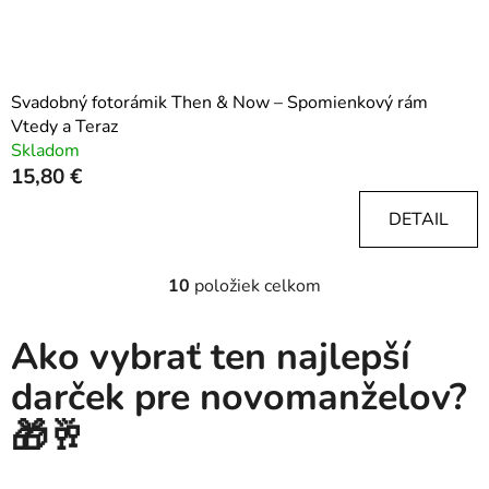
Svadobný fotorámik Then & Now – Spomienkový rám
Vtedy a Teraz
Skladom
15,80 €
DETAIL
10
položiek celkom
O
v
l
Ako vybrať ten najlepší
á
darček pre novomanželov?
d
a
🎁🥂
c
i
e