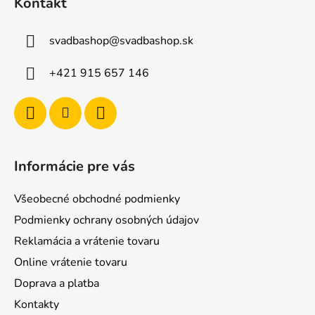
Kontakt
p
ä
svadbashop
@
svadbashop.sk
t
i
+421 915 657 146
e
Informácie pre vás
Všeobecné obchodné podmienky
Podmienky ochrany osobných údajov
Reklamácia a vrátenie tovaru
Online vrátenie tovaru
Doprava a platba
Kontakty