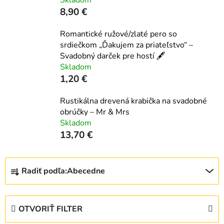
Skladom
8,90 €
Romantické ružové/zlaté pero so
srdiečkom „Ďakujem za priateľstvo“ –
Svadobný darček pre hostí 🖋️
Skladom
1,20 €
Rustikálna drevená krabička na svadobné
obrúčky – Mr & Mrs
Skladom
13,70 €
R
Radiť podľa:
Abecedne
a
d
e
OTVORIŤ FILTER
n