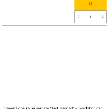
Drevená obálka na peniaze "Just Married" – Svadobný dar