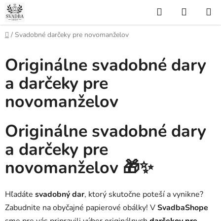
Prejsť
Hľadať
NÁKUP
na
KOŠÍK
obsah
Domov
/
Svadobné darčeky pre novomanželov
Originálne svadobné dary
a darčeky pre
novomanželov
Originálne svadobné dary
a darčeky pre
novomanželov
🎁✨
Hľadáte
svadobný dar
, ktorý skutočne poteší a vynikne?
Zabudnite na obyčajné papierové obálky! V
SvadbaShope