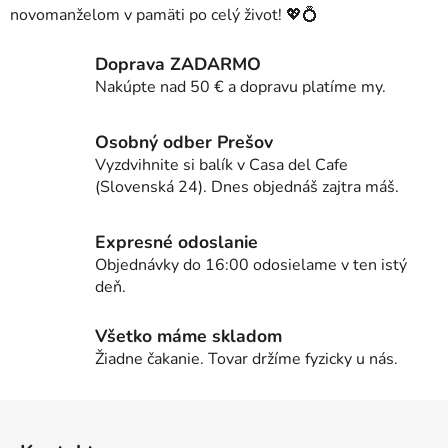
novomanželom v pamäti po celý život! 💖💍
Doprava ZADARMO
Nakúpte nad 50 € a dopravu platíme my.
Osobný odber Prešov
Vyzdvihnite si balík v Casa del Cafe
(Slovenská 24). Dnes objednáš zajtra máš.
Expresné odoslanie
Objednávky do 16:00 odosielame v ten istý
deň.
Všetko máme skladom
Žiadne čakanie. Tovar držíme fyzicky u nás.
Z
á