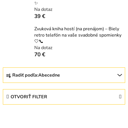
✨
Na dotaz
39 €
Zvuková kniha hostí (na prenájom) – Biely
retro telefón na vaše svadobné spomienky
🤍📞
Na dotaz
70 €
R
Radiť podľa:
Abecedne
a
d
e
OTVORIŤ FILTER
n
i
V
e
ý
p