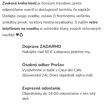
Zvuková kniha hostí
je horúcim trendom, preto
odporúčame overiť si dostupnosť termínu čo najskôr.
Dodajte svojej svadbe, oslave či firemnému večierku
unikátny prvok, na ktorý hostia nezabudnú. S naším
retro
telefónom na svadbu
si uchováte hlasy svojich milovaných
navždy! 💖💍
Doprava ZADARMO
Nakúpte nad 50 € a dopravu platíme my.
Osobný odber Prešov
Vyzdvihnite si balík v Casa del Cafe
(Slovenská 24). Dnes objednáš zajtra máš.
Expresné odoslanie
Objednávky do 16:00 odosielame v ten istý
deň.