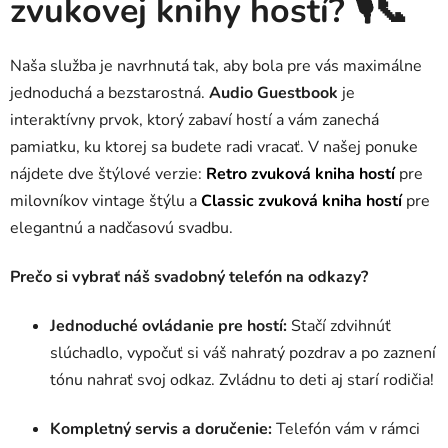
c
zvukovej knihy hostí?
🎙️📞
i
e
p
Naša služba je navrhnutá tak, aby bola pre vás maximálne
r
jednoduchá a bezstarostná.
Audio Guestbook
je
v
interaktívny prvok, ktorý zabaví hostí a vám zanechá
k
pamiatku, ku ktorej sa budete radi vracať. V našej ponuke
y
nájdete dve štýlové verzie:
Retro zvuková kniha hostí
pre
v
ý
milovníkov vintage štýlu a
Classic zvuková kniha hostí
pre
p
elegantnú a nadčasovú svadbu.
i
s
Prečo si vybrať náš svadobný telefón na odkazy?
u
Jednoduché ovládanie pre hostí:
Stačí zdvihnúť
slúchadlo, vypočuť si váš nahratý pozdrav a po zaznení
tónu nahrať svoj odkaz. Zvládnu to deti aj starí rodičia!
Kompletný servis a doručenie:
Telefón vám v rámci