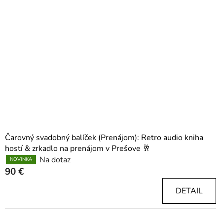
p
r
i
o
s
d
p
u
r
k
o
t
d
o
u
v
k
t
o
Čarovný svadobný balíček (Prenájom): Retro audio kniha
v
hostí & zrkadlo na prenájom v Prešove 🥂
Na dotaz
NOVINKA
90 €
DETAIL