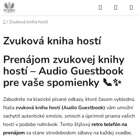
Prejsť
Hľadať
NÁKUP
na
KOŠÍK
obsah
Domov
/
Zvuková kniha hostí
Zvuková kniha hostí
Prenájom zvukovej knihy
hostí – Audio Guestbook
pre vaše spomienky
📞✨
Zabudnite na klasické písané odkazy, ktoré časom vyblednú.
Naša
zvuková kniha hostí (Audio Guestbook)
vám umožní
zachytiť autentické emócie, smiech a úprimné priania vašich
hostí v podobe nahrávok. Tento štýlový
retro telefón na
prenájom
sa stane stredobodom zábavy na každej svadbe,