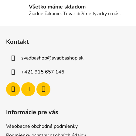
Všetko máme skladom
Žiadne čakanie. Tovar držíme fyzicky u nás.
Z
á
Kontakt
p
ä
svadbashop
@
svadbashop.sk
t
i
+421 915 657 146
e
Informácie pre vás
Všeobecné obchodné podmienky
Podmienky ochrany osobných údajov