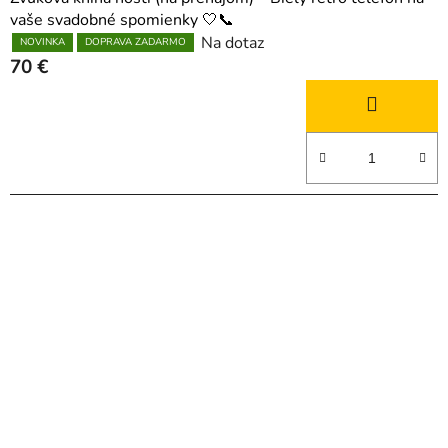
vaše svadobné spomienky 🤍📞
Na dotaz
NOVINKA
DOPRAVA ZADARMO
70 €