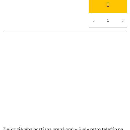
Zvuková kniha hostí (na prenájom) – Biely retro telefón na