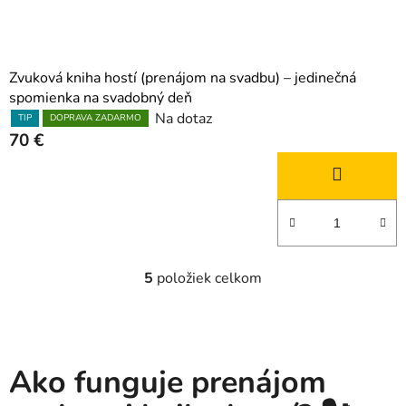
Zvuková kniha hostí (prenájom na svadbu) – jedinečná
spomienka na svadobný deň
Na dotaz
TIP
DOPRAVA ZADARMO
70 €
5
položiek celkom
O
v
l
á
d
Ako funguje prenájom
a