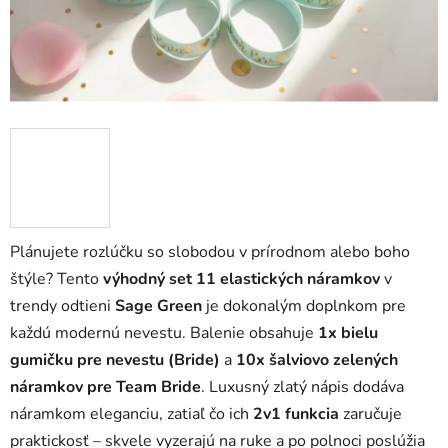
Plánujete rozlúčku so slobodou v prírodnom alebo boho
štýle? Tento
výhodný set 11 elastických náramkov
v
trendy odtieni
Sage Green
je dokonalým doplnkom pre
každú modernú nevestu. Balenie obsahuje
1x bielu
gumičku pre nevestu (Bride)
a
10x šalviovo zelených
náramkov pre Team Bride
. Luxusný zlatý nápis dodáva
náramkom eleganciu, zatiaľ čo ich
2v1 funkcia
zaručuje
praktickosť – skvele vyzerajú na ruke a po polnoci poslúžia