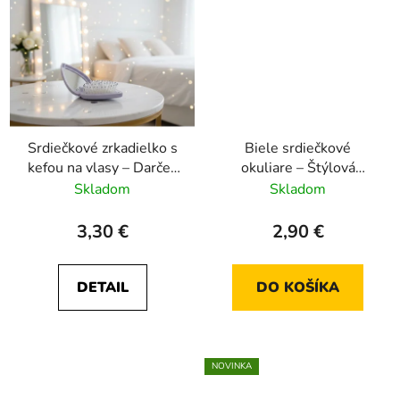
Srdiečkové zrkadielko s
Biele srdiečkové
kefou na vlasy – Darček
okuliare – Štýlová
pre družičku (fialová/
rekvizita na svadbu a
Skladom
Skladom
žltá) 💖
párty
3,30 €
2,90 €
DETAIL
DO KOŠÍKA
NOVINKA