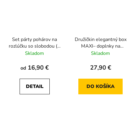
Set párty pohárov na
Družičkin elegantný box
rozlúčku so slobodou (3
MAXI– doplnky na
varianty, 10 / 12 ks)
rozlúčku so slobodou
Skladom
Skladom
16,90 €
27,90 €
od
DETAIL
DO KOŠÍKA