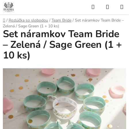
Prejsť
Hľadať
NÁKUP
na
KOŠÍK
obsah
Domov
/
Rozlúčka so slobodou
/
Team Bride
/
Set náramkov Team Bride –
Zelená / Sage Green (1 + 10 ks)
Set náramkov Team Bride
– Zelená / Sage Green (1 +
10 ks)