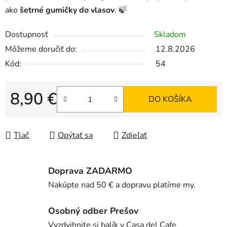
ako
šetrné gumičky do vlasov
. 🍃
Dostupnosť
Skladom
Môžeme doručiť do:
12.8.2026
Kód:
54
8,90 €
DO KOŠÍKA
Jednotková cena:
Tlač
Opýtať sa
Zdieľať
Doprava ZADARMO
Nakúpte nad 50 € a dopravu platíme my.
Osobný odber Prešov
Vyzdvihnite si balík v Casa del Cafe