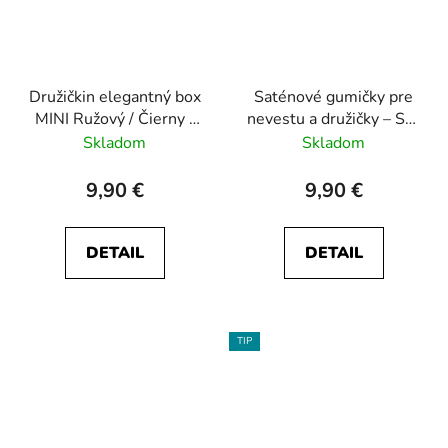
Družičkin elegantný box
Saténové gumičky pre
MINI Ružový / Čierny /
nevestu a družičky – Set
Zelený – darček na
1+6 (Výber farieb)
Skladom
Skladom
rozlúčku so slobodou
9,90 €
9,90 €
DETAIL
DETAIL
TIP