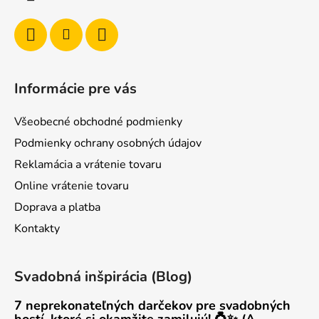
e
Informácie pre vás
Všeobecné obchodné podmienky
Podmienky ochrany osobných údajov
Reklamácia a vrátenie tovaru
Online vrátenie tovaru
Doprava a platba
Kontakty
Svadobná inšpirácia (Blog)
7 neprekonateľných darčekov pre svadobných
hostí, ktoré si okamžite zamilujú! 💍✨ (A