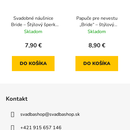
Svadobné náušnice
Papuče pre nevestu
Bride – Štýlový šperk
„Bride“ – štýlový
pre nevestu
doplnok na svadobné
Skladom
Skladom
prípravy
7,90 €
8,90 €
DO KOŠÍKA
DO KOŠÍKA
Z
á
Kontakt
p
ä
svadbashop
@
svadbashop.sk
t
i
+421 915 657 146