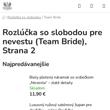
Prejsť
Hľadať
NÁKUP
na
KOŠÍK
obsah
Domov
/
Rozlúčka so slobodou
/
Team Bride
Rozlúčka so slobodou pre
nevestu (Team Bride)
,
Strana 2
Najpredávanejšie
Biely pletený náramok so srdiečkom
„Nevesta“ – zlaté detaily
Skladom
11,90 €
Luxusný ružový saténový župan pre