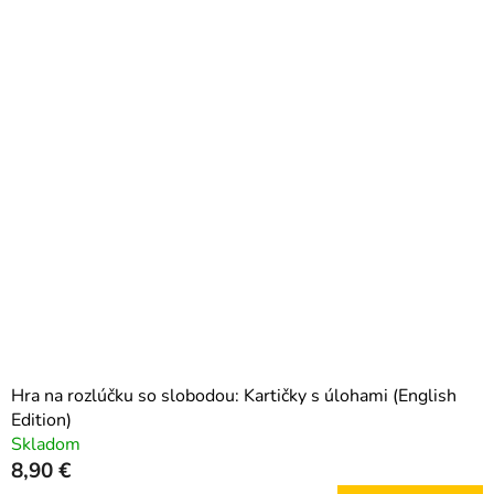
i
V
e
ý
p
p
r
i
o
s
d
p
u
r
k
o
t
d
o
u
v
k
t
o
Hra na rozlúčku so slobodou: Kartičky s úlohami (English
v
Edition)
Skladom
8,90 €