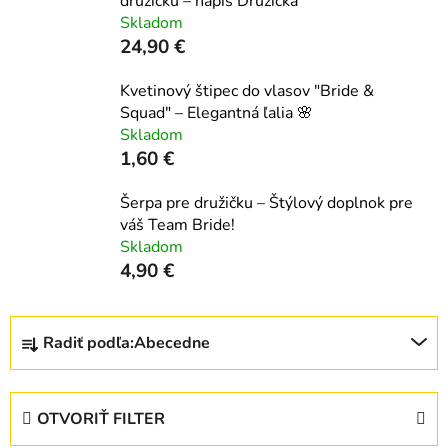
družičku – nápis Družička
Skladom
24,90 €
Kvetinový štipec do vlasov "Bride &
Squad" – Elegantná ľalia 🌸
Skladom
1,60 €
Šerpa pre družičku – Štýlový doplnok pre
váš Team Bride!
Skladom
4,90 €
R
Radiť podľa:
Abecedne
a
d
e
OTVORIŤ FILTER
n