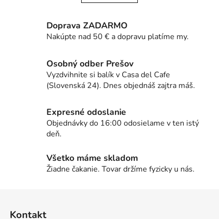
d
v
a
a
Doprava ZADARMO
c
n
i
i
Nakúpte nad 50 € a dopravu platíme my.
e
e
p
Osobný odber Prešov
r
Vyzdvihnite si balík v Casa del Cafe
v
(Slovenská 24). Dnes objednáš zajtra máš.
k
y
Expresné odoslanie
v
ý
Objednávky do 16:00 odosielame v ten istý
p
deň.
i
s
Všetko máme skladom
u
Žiadne čakanie. Tovar držíme fyzicky u nás.
Z
á
Kontakt