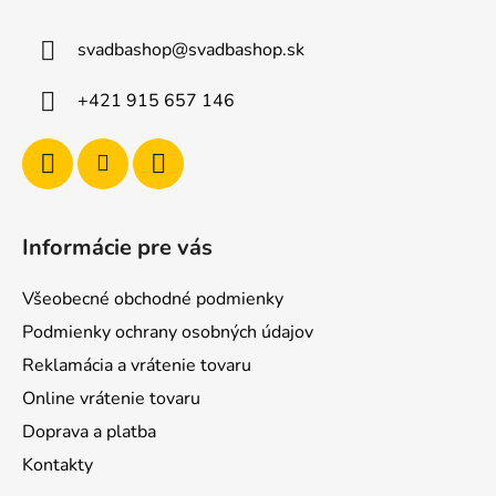
p
ä
svadbashop
@
svadbashop.sk
t
i
+421 915 657 146
e
Informácie pre vás
Všeobecné obchodné podmienky
Podmienky ochrany osobných údajov
Reklamácia a vrátenie tovaru
Online vrátenie tovaru
Doprava a platba
Kontakty