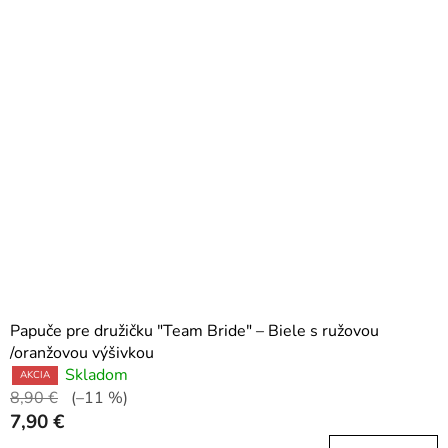
Papuče pre družičku "Team Bride" – Biele s ružovou
/oranžovou výšivkou
Skladom
AKCIA
8,90 €
(–11 %)
7,90 €