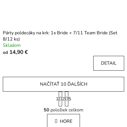
Párty poldecáky na krk: 1x Bride + 7/11 Team Bride (Set
8/12 ks)
Skladom
14,90 €
od
DETAIL
NAČÍTAŤ 10 ĎALŠÍCH
S
1
2
t
5
r
O
á
50
položiek celkom
v
n
l
k
HORE
á
o