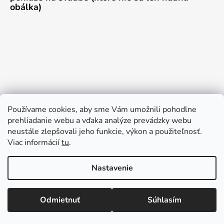
obálka)
Používame cookies, aby sme Vám umožnili pohodlne
prehliadanie webu a vďaka analýze prevádzky webu
neustále zlepšovali jeho funkcie, výkon a použiteľnosť.
Viac informácií
tu
.
Nastavenie
🆕 Novinka: Osobný odber v Prešove! Objednaj si online a vyzdvihni
si ju osobne už na druhý deň z Casa del Cafe! 📍 Osobný odber:
Vytvoril Shoptet
Slovenská 24, Prešov ⏱️ Dodacia doba: len 1 deň 🛍️ Dnes objednáš
Odmietnuť
Súhlasím
Copyright 2026
Svadbashop
. Všetky práva vyhradené.
– zajtra máš!
Upraviť nastavenie cookies