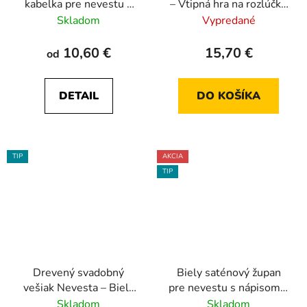
kabelka pre nevestu –
– Vtipná hra na rozlúčku
Biela / Bride
so slobodou pre
Skladom
Vypredané
nevestu
10,60 €
15,70 €
od
DETAIL
DO KOŠÍKA
TIP
AKCIA
TIP
Drevený svadobný
Biely saténový župan
vešiak Nevesta – Biely
pre nevestu s nápisom –
alebo Hnedý
Luxusný
Skladom
Skladom