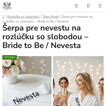
Prejsť
Hľadať
NÁKUP
na
KOŠÍK
obsah
Domov
/
Rozlúčka so slobodou
/
Team Bride
/
Šerpa pre nevestu na
rozlúčku so slobodou – Bride to Be / Nevesta
Šerpa pre nevestu na
rozlúčku so slobodou –
Bride to Be / Nevesta
NOVINKA