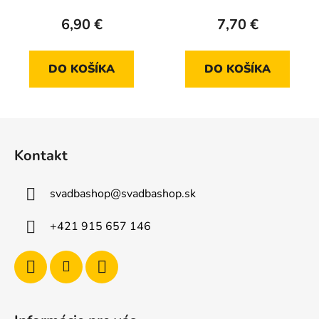
Družička (6 ks)
6,90 €
7,70 €
DO KOŠÍKA
DO KOŠÍKA
Z
á
Kontakt
p
ä
svadbashop
@
svadbashop.sk
t
i
+421 915 657 146
e