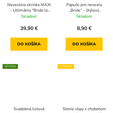
Nevestina skrinka MAXI
Papuče pre nevestu
– Ultimátny "Bride to
„Bride“ – štýlový
Be" zážitok v jednej
doplnok na svadobné
Skladom
Skladom
krabičke
prípravy
39,90 €
8,90 €
DO KOŠÍKA
DO KOŠÍKA
NOVINKA
VÝPREDAJ
Svadobná listová
Slonie slipy s chobotom