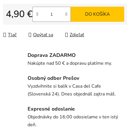
4,90 €
DO KOŠÍKA
Jednotková cena:
Tlač
Opýtať sa
Zdieľať
Doprava ZADARMO
Nakúpte nad 50 € a dopravu platíme my.
Osobný odber Prešov
Vyzdvihnite si balík v Casa del Cafe
(Slovenská 24). Dnes objednáš zajtra máš.
Expresné odoslanie
Objednávky do 16:00 odosielame v ten istý
deň.