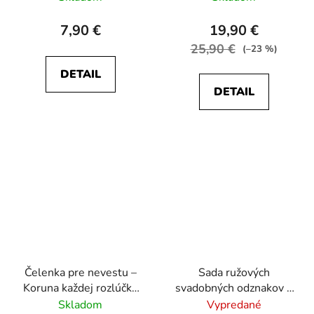
7,90 €
19,90 €
25,90 €
(–23 %)
DETAIL
DETAIL
Čelenka pre nevestu –
Sada ružových
Koruna každej rozlúčky
svadobných odznakov –
so slobodou! 👰‍♀️✨
1x Nevesta a 5x
Skladom
Vypredané