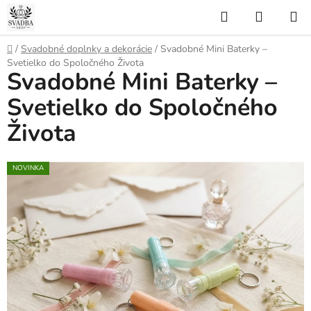
Prejsť
Hľadať
NÁKUP
na
KOŠÍK
obsah
Domov
/
Svadobné doplnky a dekorácie
/
Svadobné Mini Baterky –
Svetielko do Spoločného Života
Svadobné Mini Baterky –
Svetielko do Spoločného
Života
NOVINKA