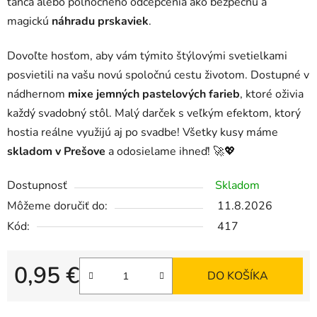
tanca alebo polnočného odčepčenia ako bezpečnú a
magickú
náhradu prskaviek
.
Dovoľte hosťom, aby vám týmito štýlovými svetielkami
posvietili na vašu novú spoločnú cestu životom. Dostupné v
nádhernom
mixe jemných pastelových farieb
, ktoré oživia
každý svadobný stôl. Malý darček s veľkým efektom, ktorý
hostia reálne využijú aj po svadbe! Všetky kusy máme
skladom v Prešove
a odosielame ihneď! 🚀💖
Dostupnosť
Skladom
Môžeme doručiť do:
11.8.2026
Kód:
417
0,95 €
DO KOŠÍKA
Jednotková cena: