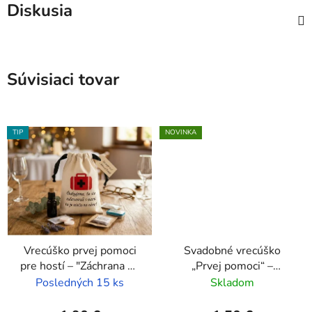
Diskusia
Súvisiaci tovar
TIP
NOVINKA
Vrecúško prvej pomoci
Svadobné vrecúško
pre hostí – "Záchrana na
„Prvej pomoci“ –
ráno po svadbe"
Záchrana na svadobné
Posledných 15 ks
Skladom
ráno