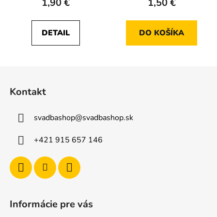
1,90 €
1,50 €
DETAIL
DO KOŠÍKA
Z
á
Kontakt
p
ä
svadbashop
@
svadbashop.sk
t
i
+421 915 657 146
e
Informácie pre vás