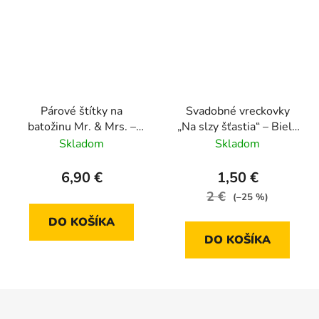
Párové štítky na
Svadobné vreckovky
batožinu Mr. & Mrs. –
„Na slzy šťastia“ – Biele
Štýlový set na svadobnú
so zlatou potlačou
Skladom
Skladom
cestu
6,90 €
1,50 €
2 €
(–25 %)
DO KOŠÍKA
DO KOŠÍKA
Z
á