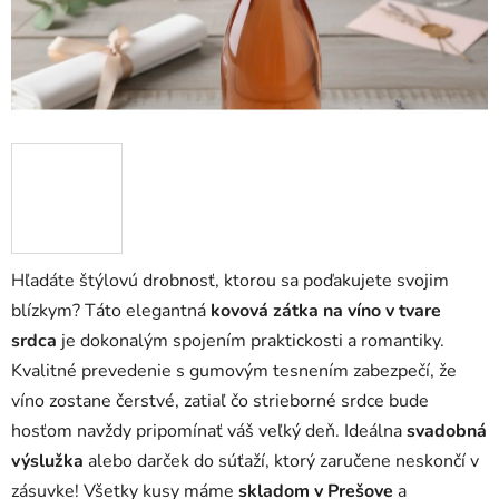
Hľadáte štýlovú drobnosť, ktorou sa poďakujete svojim
blízkym? Táto elegantná
kovová zátka na víno v tvare
srdca
je dokonalým spojením praktickosti a romantiky.
Kvalitné prevedenie s gumovým tesnením zabezpečí, že
víno zostane čerstvé, zatiaľ čo strieborné srdce bude
hosťom navždy pripomínať váš veľký deň. Ideálna
svadobná
výslužka
alebo darček do súťaží, ktorý zaručene neskončí v
zásuvke! Všetky kusy máme
skladom v Prešove
a