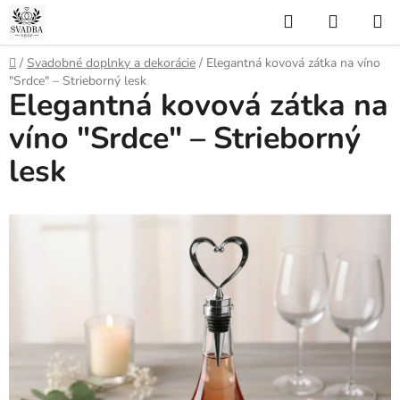
Prejsť
Hľadať
NÁKUP
na
KOŠÍK
obsah
Domov
/
Svadobné doplnky a dekorácie
/
Elegantná kovová zátka na víno
"Srdce" – Strieborný lesk
Elegantná kovová zátka na
víno "Srdce" – Strieborný
lesk