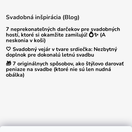
Svadobná inšpirácia (Blog)
7 neprekonateľných darčekov pre svadobných
hostí, ktoré si okamžite zamilujú! 💍✨ (A
neskonia v koši)
🤍 Svadobný vejár v tvare srdiečka: Nezbytný
doplnok pre dokonalú letnú svadbu
🎁 7 originálnych spôsobov, ako štýlovo darovať
peniaze na svadbe (ktoré nie sú len nudná
obálka)