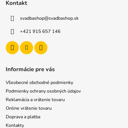
Kontakt
p
ä
svadbashop
@
svadbashop.sk
t
i
+421 915 657 146
e
Informácie pre vás
Všeobecné obchodné podmienky
Podmienky ochrany osobných údajov
Reklamácia a vrátenie tovaru
Online vrátenie tovaru
Doprava a platba
Kontakty