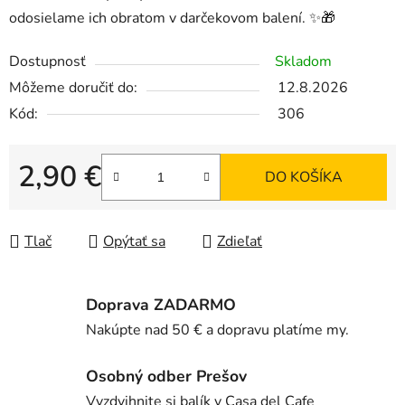
odosielame ich obratom v darčekovom balení. ✨🎁
Dostupnosť
Skladom
Môžeme doručiť do:
12.8.2026
Kód:
306
2,90 €
DO KOŠÍKA
Jednotková cena:
Tlač
Opýtať sa
Zdieľať
Doprava ZADARMO
Nakúpte nad 50 € a dopravu platíme my.
Osobný odber Prešov
Vyzdvihnite si balík v Casa del Cafe