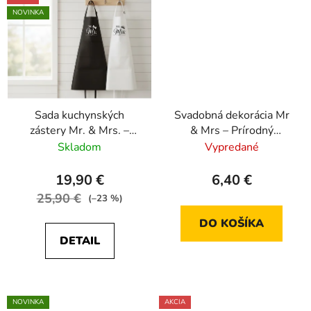
NOVINKA
Sada kuchynských
Svadobná dekorácia Mr
zástery Mr. & Mrs. –
& Mrs – Prírodný
Štýlový darček pre
naturálny vzhľad
Skladom
Vypredané
novomanželov
19,90 €
6,40 €
25,90 €
(–23 %)
DO KOŠÍKA
DETAIL
NOVINKA
AKCIA